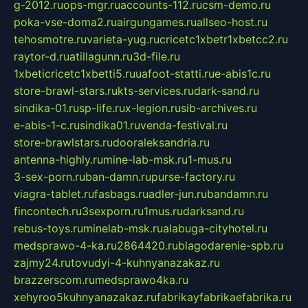
g-2012.ru
ops-mgr.ru
accounts-112.ru
csm-demo.ru
poka-vse-doma2.ru
airgungames.ru
allseo-host.ru
tehosmotre.ru
varieta-yug.ru
cricetc1xbetr1xbetcc2.ru
raytor-d.ru
atillagunn.ru
3d-file.ru
1xbeticricetc1xbetti5.ru
uafoot-statti.ru
e-abis1c.ru
store-brawl-stars.ru
kts-services.ru
dark-sand.ru
sindika-01.ru
sp-life.ru
x-legion.ru
sib-archives.ru
e-abis-1-c.ru
sindika01.ru
venda-festival.ru
store-brawlstars.ru
dooraleksandria.ru
antenna-highly.ru
mine-lab-msk.ru
1-mus.ru
3-sex-porn.ru
ban-damn.ru
purse-factory.ru
viagra-tablet.ru
fasbags.ru
adler-jun.ru
bandamn.ru
fincontech.ru
3sexporn.ru
1mus.ru
darksand.ru
rebus-toys.ru
minelab-msk.ru
alabuga-cityhotel.ru
medsprawo-4-ka.ru
2864420.ru
blagodarenie-spb.ru
zajmy24.ru
tovudyi-4-kuhnyanazakaz.ru
brazzerscom.ru
medsprawo4ka.ru
xehyroo5kuhnyanazakaz.ru
fabrikayfabrikaefabrika.ru