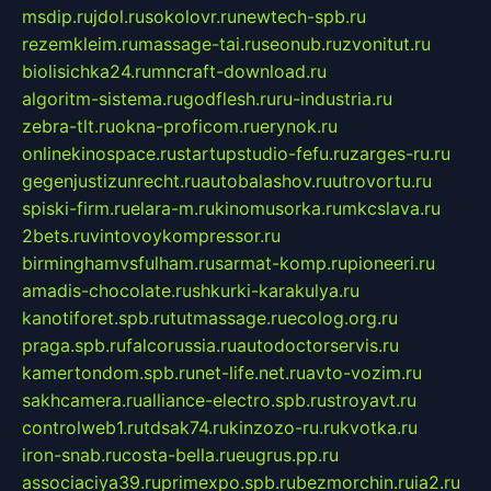
msdip.ru
jdol.ru
sokolovr.ru
newtech-spb.ru
rezemkleim.ru
massage-tai.ru
seonub.ru
zvonitut.ru
biolisichka24.ru
mncraft-download.ru
algoritm-sistema.ru
godflesh.ru
ru-industria.ru
zebra-tlt.ru
okna-proficom.ru
erynok.ru
onlinekinospace.ru
startupstudio-fefu.ru
zarges-ru.ru
gegenjustizunrecht.ru
autobalashov.ru
utrovortu.ru
spiski-firm.ru
elara-m.ru
kinomusorka.ru
mkcslava.ru
2bets.ru
vintovoykompressor.ru
birminghamvsfulham.ru
sarmat-komp.ru
pioneeri.ru
amadis-chocolate.ru
shkurki-karakulya.ru
kanotiforet.spb.ru
tutmassage.ru
ecolog.org.ru
praga.spb.ru
falcorussia.ru
autodoctorservis.ru
kamertondom.spb.ru
net-life.net.ru
avto-vozim.ru
sakhcamera.ru
alliance-electro.spb.ru
stroyavt.ru
controlweb1.ru
tdsak74.ru
kinzozo-ru.ru
kvotka.ru
iron-snab.ru
costa-bella.ru
eugrus.pp.ru
associaciya39.ru
primexpo.spb.ru
bezmorchin.ru
ia2.ru