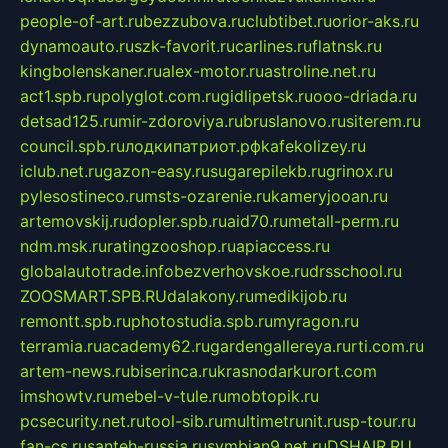
people-of-art.ru
bezzubova.ru
clubtibet.ru
orior-aks.ru
dynamoauto.ru
szk-favorit.ru
carlines.ru
flatnsk.ru
kingbolenskaner.ru
alex-motor.ru
astroline.net.ru
act1.spb.ru
polyglot.com.ru
gidlipetsk.ru
ooo-driada.ru
detsad125.ru
mir-zdoroviya.ru
bruslanovo.ru
siterem.ru
council.spb.ru
лодкипатриот.рф
kafekolizey.ru
iclub.net.ru
gazon-easy.ru
sugarepilekb.ru
grinox.ru
pylesostineco.ru
msts-ozarenie.ru
kameryjooan.ru
artemovskij.ru
dopler.spb.ru
aid70.ru
metall-perm.ru
ndm.msk.ru
ratingzooshop.ru
apiaccess.ru
globalautotrade.info
bezverhovskoe.ru
drsschool.ru
ZOOSMART.SPB.RU
dalakony.ru
medikijob.ru
remontt.spb.ru
photostudia.spb.ru
myragon.ru
terramia.ru
academy62.ru
gardengallereya.ru
rti.com.ru
artem-news.ru
biserinca.ru
krasnodarkurort.com
imshowtv.ru
mebel-v-tule.ru
mobtopik.ru
pcsecurity.net.ru
tool-sib.ru
multimetrunit.ru
sp-tour.ru
fan-cs.ru
santeh-russia.ru
symbian9.net.ru
DSHAIR.RU