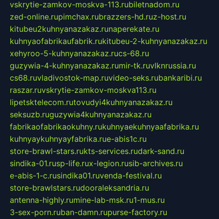
vskrytie-zamkov-moskva-113.ru
biletnadom.ru
zed-online.ru
pimchax.ru
brazzers-hd.ru
z-host.ru
kitubeu2kuhnyanazakaz.ru
naperekate.ru
kuhnyaofabrikaufabrik.ru
kitubeu-2-kuhnyanazakaz.ru
xehyroo-5-kuhnyanazakaz.ru
cs-68.ru
guzywia-4-kuhnyanazakaz.ru
mir-tk.ru
vlknrussia.ru
cs68.ru
vladivostok-map.ru
video-seks.ru
bankaribi.ru
raszar.ru
vskrytie-zamkov-moskva113.ru
lipetsktelecom.ru
tovudyi4kuhnyanazakaz.ru
seksuzb.ru
guzywia4kuhnyanazakaz.ru
fabrikaofabrikaokuhny.ru
kuhnyaekuhnyaafabrika.ru
kuhnyaykuhnyayfabrika.ru
e-abis1c.ru
store-brawl-stars.ru
kts-services.ru
dark-sand.ru
sindika-01.ru
sp-life.ru
x-legion.ru
sib-archives.ru
e-abis-1-c.ru
sindika01.ru
venda-festival.ru
store-brawlstars.ru
dooraleksandria.ru
antenna-highly.ru
mine-lab-msk.ru
1-mus.ru
3-sex-porn.ru
ban-damn.ru
purse-factory.ru