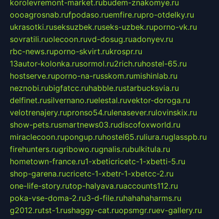
korolevremont-market.ru
budem-znakomye.ru
oooagrosnab.ru
fpodaso.ru
emfire.ru
pro-otdelky.ru
ukrasotki.ru
seksuzbek.ru
seks-uzbek.ru
porno-vk.ru
sovratili.ru
olecoon.ru
vd-dosug.ru
adonyev.ru
rbc-news.ru
porno-skvirt.ru
krospr.ru
13autor-kolonka.ru
sormol.ru
2rich.ru
hostel-65.ru
hostserve.ru
porno-na-russkom.ru
mishinlab.ru
neznobi.ru
bigfatcc.ru
habble.ru
starbucksvia.ru
delfinet.ru
silvernano.ru
elestal.ru
vektor-doroga.ru
velotrenajery.ru
pronso54.ru
lenasever.ru
lovinskix.ru
show-pets.ru
smartnews03.ru
discofoxworld.ru
miraclecoon.ru
pongup.ru
hostel65.ru
liura.ru
glasspb.ru
firehunters.ru
gribowo.ru
gnalis.ru
bulkitula.ru
hometown-france.ru
1-xbeticricetc-1-xbetti-5.ru
shop-garena.ru
cricetc-1-xbetr-1-xbetcc-2.ru
one-life-story.ru
top-halyava.ru
accounts112.ru
poka-vse-doma-2.ru
3-d-file.ru
hahahaharms.ru
g2012.ru
tst-1.ru
shaggy-cat.ru
opsmgr.ru
ev-gallery.ru