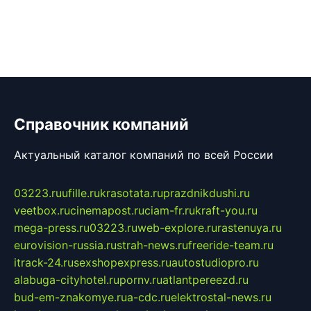
Справочник компаний
Актуальный каталог компаний по всей России
03223.ru
ufille.ru
krasotata.ru
prazdnikdushi.ru
veetbox.ru
cinemapost.ru
ciam-fr.ru
kraft-you.ru
mega-press.ru
03223.ru
web-explore.ru
rastenuya.ru
eurovision-russia.ru
strah-news.ru
freeride-team.ru
itrack-24.ru
sexshopexpress.ru
autostudiopro.ru
alabuga-cityhotel.ru
pornv.ru
atlantpereezd.ru
bud-em-znakomye.ru
a-cdc.ru
elektrostal-news.ru