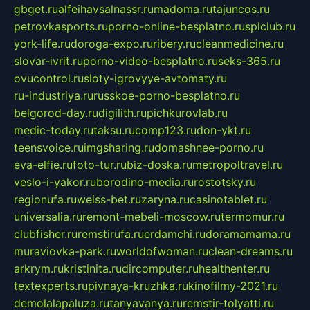
gbget.ru
alfeihavsalnassr.ru
madoma.ru
tajuncos.ru
petrovkasports.ru
porno-online-besplatno.ru
splclub.ru
york-life.ru
doroga-expo.ru
ribery.ru
cleanmedicine.ru
slovar-ivrit.ru
porno-video-besplatno.ru
seks-365.ru
ovucontrol.ru
sloty-igrovyye-avtomaty.ru
ru-industriya.ru
russkoe-porno-besplatno.ru
belgorod-day.ru
digilith.ru
pichkurovlab.ru
medic-today.ru
taksu.ru
comp123.ru
don-ykt.ru
teensvoice.ru
imgsharing.ru
domashnee-porno.ru
eva-elfie.ru
foto-tur.ru
biz-doska.ru
metropoltravel.ru
veslo-i-yakor.ru
borodino-media.ru
rostotsky.ru
regionufa.ru
weiss-bet.ru
zaryna.ru
casinotablet.ru
universalia.ru
remont-mebeli-moscow.ru
termomur.ru
clubfisher.ru
remstirufa.ru
erdamchi.ru
doramamama.ru
muraviovka-park.ru
worldofwoman.ru
clean-dreams.ru
arkrym.ru
kristinita.ru
dircomputer.ru
healthenter.ru
textexperts.ru
pivnaya-kruzhka.ru
kinofilmy-2021.ru
demolalapaluza.ru
tanyavanya.ru
remstir-tolyatti.ru