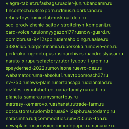
viagra-tablet.ru
fasbags.ru
adler-jun.ru
bandamn.ru
fincontech.ru
3sexporn.ru
1mus.ru
darksand.ru
rebus-toys.ru
minelab-msk.ru
rtdco.ru
seo-prodvizhenie-sajtov-stroitelnyh-kompanij.ru
card-voice.ru
rulonnyygazon177.ru
snow-guard.ru
domizbrusa-9x12spb.ru
demaholding.ru
aalse.ru
a380club.ru
argentinamia.ru
perkoka.ru
movie-one.ru
perk-oka.ru
g-octopus.ru
sibarchives.ru
andreislyusar.ru
naruto-x.ru
pursefactory.ru
tor-lyubov-i-grom.ru
spayderhed-2022.ru
movieone.ru
evro-dez.ru
webamator.ru
ma-absolut1.ru
avtopomosch27.ru
nv-750.ru
news-plain.ru
nertansaga.ru
delanalad.ru
dizfiles.ru
youtubefree.ru
aria-family.ru
roadli.ru
planeta-samara.ru
mysmartbuy.ru
matrasy-kemerovo.ru
ashanet.ru
trade-farm.ru
dotcustoms.ru
domizbrusa9x12spb.ru
autodamp.ru
narasimha.ru
djcommodities.ru
nv750.ru
x-ton.ru
newsplain.ru
cardvoice.ru
modopaper.ru
manunae.ru