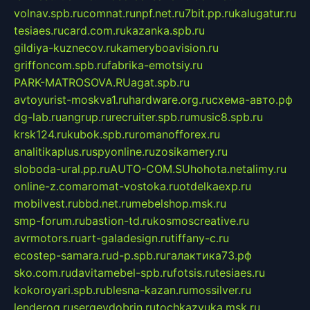
volnav.spb.ru
comnat.ru
npf.net.ru
7bit.pp.ru
kalugatur.ru
tesiaes.ru
card.com.ru
kazanka.spb.ru
gildiya-kuznecov.ru
kameryboavision.ru
griffoncom.spb.ru
fabrika-emotsiy.ru
PARK-MATROSOVA.RU
agat.spb.ru
avtoyurist-moskva1.ru
hardware.org.ru
схема-авто.рф
dg-lab.ru
angrup.ru
recruiter.spb.ru
music8.spb.ru
krsk124.ru
kubok.spb.ru
romanofforex.ru
analitikaplus.ru
spyonline.ru
zosikamery.ru
sloboda-ural.pp.ru
AUTO-COM.SU
hohota.net
alimy.ru
online-z.com
aromat-vostoka.ru
otdelkaexp.ru
mobilvest.ru
bbd.net.ru
mebelshop.msk.ru
smp-forum.ru
bastion-td.ru
kosmoscreative.ru
avrmotors.ru
art-galadesign.ru
tiffany-c.ru
ecostep-samara.ru
d-p.spb.ru
галактика73.рф
sko.com.ru
davitamebel-spb.ru
fotsis.ru
tesiaes.ru
kokoroyari.spb.ru
blesna-kazan.ru
mossilver.ru
lenderoq.ru
sergeydobrin.ru
tochkazvuka.msk.ru