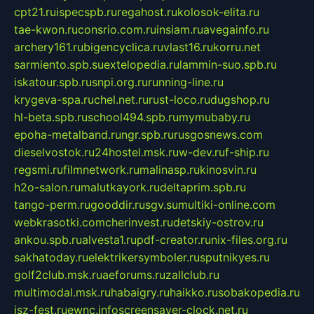
cpt21.ru
ispecspb.ru
regahost.ru
kolosok-elita.ru
tae-kwon.ru
consrio.com.ru
insiam.ru
avegainfo.ru
archery161.ru
bigencyclica.ru
vlast16.ru
korru.net
sarmiento.spb.su
extelopedia.ru
lammin-suo.spb.ru
iskatour.spb.ru
snpi.org.ru
running-line.ru
krygeva-spa.ru
chel.net.ru
rust-loco.ru
dugshop.ru
hl-beta.spb.ru
school494.spb.ru
mymubaby.ru
epoha-metalband.ru
ngr.spb.ru
rusgosnews.com
dieselvostok.ru
24hostel.msk.ru
w-dev.ru
f-ship.ru
regsmi.ru
filmnetwork.ru
malinasp.ru
kinosvin.ru
h2o-salon.ru
malutkayork.ru
deltaprim.spb.ru
tango-perm.ru
gooddir.ru
sgv.su
multiki-online.com
webkrasotki.com
cherinvest.ru
detskiy-ostrov.ru
ankou.spb.ru
alvesta1.ru
pdf-creator.ru
nix-files.org.ru
sakhatoday.ru
elektrikersymboler.ru
sputnikyes.ru
golf2club.msk.ru
aeforums.ru
zallclub.ru
multimodal.msk.ru
habaigry.ru
haikko.ru
sobakopedia.ru
isz-fest.ru
ewnc.info
screensaver-clock.net.ru